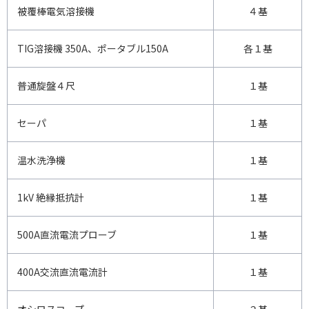
被覆棒電気溶接機
４基
TIG溶接機 350A、ポータブル150A
各１基
普通旋盤４尺
１基
セーパ
１基
温水洗浄機
１基
1kV 絶縁抵抗計
１基
500A直流電流プローブ
１基
400A交流直流電流計
１基