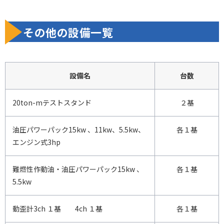
その他の設備一覧
設備名
台数
20ton-mテストスタンド
２基
油圧パワーパック15kw 、11kw、5.5kw、
各１基
エンジン式3hp
難燃性作動油・油圧パワーパック15kw 、
各１基
5.5kw
動歪計3ch １基 4ch １基
各１基