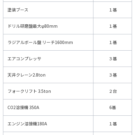
塗装ブース
１基
ドリル研磨盤最大φ80mm
１基
ラジアルボール盤 リーチ1600mm
１基
エアコンプレッサ
３基
天井クレーン2.8ton
３基
フォークリフト 3.5ton
２台
CO2溶接機 350A
6基
エンジン溶接機180A
１基