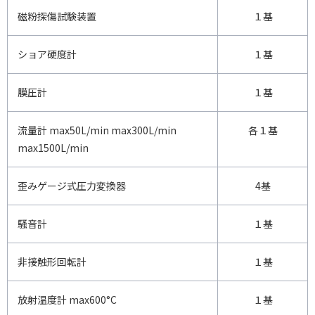
磁粉探傷試験装置
１基
ショア硬度計
１基
膜圧計
１基
流量計 max50L/min max300L/min
各１基
max1500L/min
歪みゲージ式圧力変換器
4基
騒音計
１基
非接触形回転計
１基
放射温度計 max600°C
１基